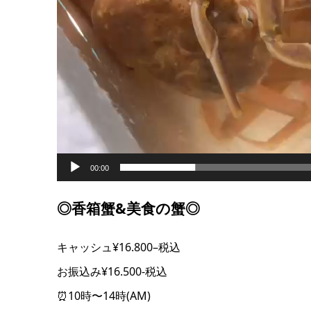
00:00
◎香箱蟹&美食の蟹◎
キャッシュ¥16.800–税込
お振込み¥16.500-税込
⏰10時〜14時(AM)