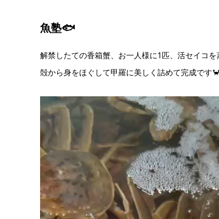
魚塾🐟
解禁したての香箱蟹、お一人様に1匹、活セイコを
殻から身をほぐして甲羅に美しく詰めて完成です
動
画
プ
レ
ー
ヤ
ー